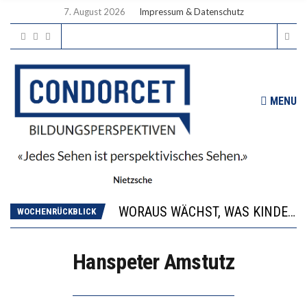
7. August 2026
Impressum & Datenschutz
MENU
2’529 UNTERSCHRIFTEN FÜR «KEINE DIGITALEN GERÄTE IN DEN ERSTEN VIER PRIMARSCHULJAHREN» EINGEREICHT
DIE GANZE HILFLOSIGKEIT DES BILDUNGSBÜRGERTUMS
WORAUS WÄCHST, WAS KINDER TRÄGT
WOCHENRÜCKBLICK
“WIR BEOBACHTEN EINEN REGELRECHTEN STURZFLUG BEI DEN LERNLEISTUNGEN”
DIE VERSTÄRKTE HARMONISIERUNG IM SCHULWESEN VERRINGERT DAS INNOVATIONSPOTENZIAL
Hanspeter Amstutz
2’529 UNTERSCHRIFTEN FÜR «KEINE DIGITALEN GERÄTE IN DEN ERSTEN VIER PRIMARSCHULJAHREN» EINGEREICHT
DIE GANZE HILFLOSIGKEIT DES BILDUNGSBÜRGERTUMS