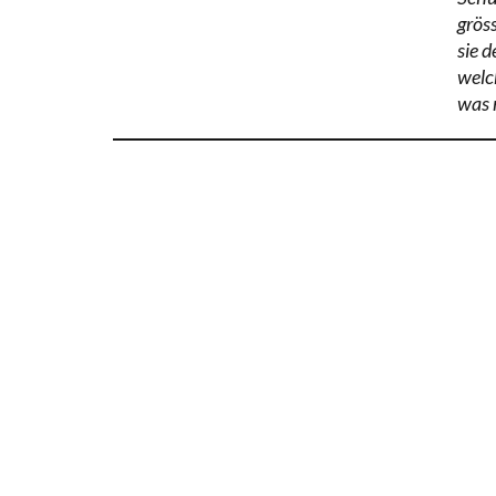
grös
sie 
welch
was 