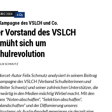
MÄRZ 2024
4
 Kampagne des VSLCH und Co.
r Vorstand des VSLCH
müht sich um
hulrevolution
ELIX SCHMUTZ
orcet-Autor Felix Schmutz analysiert in seinem Beitrag
Kampagne des VSLCH (Verband Schulleiterinnen und
lleiter Schweiz) und seiner zahlreichen Unterstützer, die
nwärtig in den Medien mächtig Wirbel macht. Mit den
ans “Noten abschaffen”, “Selektion abschaffen”,
nlandschaften” und der Diffamierung unseres
lsystems als Auslaufmodell generieren sie derzeit eine