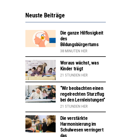
Neuste Beiträge
Die ganze Hilflosigkeit
des
Bildungsbürgertums
38 MINUTEN HER
Woraus wächst, was
Kinder trägt
21 STUNDEN HER
“Wir beobachten einen
regelrechten Sturzflug
bei den Lernleistungen”
21 STUNDEN HER
Die verstärkte
Harmonisierung im
Schulwesen verringert
das