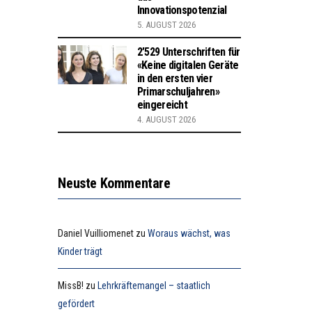
Innovationspotenzial
5. AUGUST 2026
2’529 Unterschriften für
«Keine digitalen Geräte
in den ersten vier
Primarschuljahren»
eingereicht
4. AUGUST 2026
Neuste Kommentare
Daniel Vuilliomenet
zu
Woraus wächst, was
Kinder trägt
MissB!
zu
Lehrkräftemangel – staatlich
gefördert