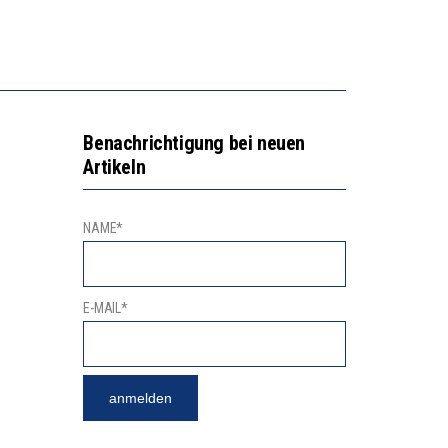
NGERT DAS INNOVATIONSPOTENZIAL
2’529 UNTERSCHRIFTEN FÜR «KEINE DIGITALEN GERÄTE IN DEN ERSTEN VIER PRIMARSCHULJAHREN» EINGEREICHT
Benachrichtigung bei neuen
Artikeln
NAME*
E-MAIL*