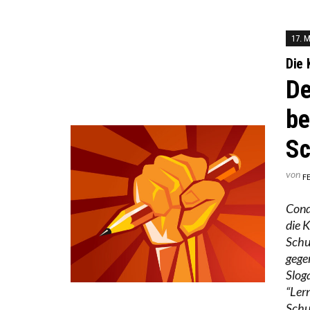
17. 
Die
De
be
Sc
von
F
Cond
die 
Schu
gege
Slog
“Ler
Schu