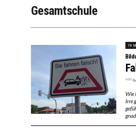
DIE V
Gesamtschule
DIE G
19. 
Bild
Fa
von
G
Wie 
Irre
gefü
gnad