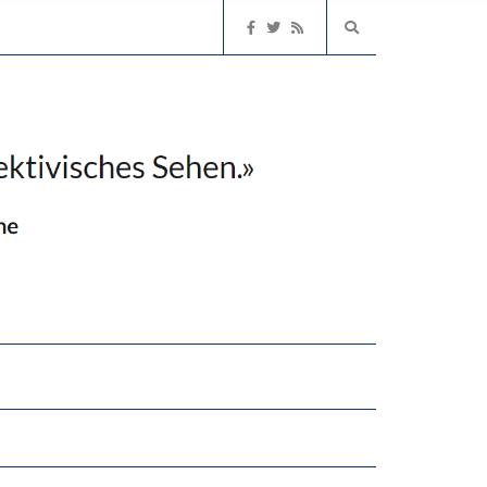
2’529 UNTERSCHRIFTEN FÜR «KEINE DIGITALEN GERÄTE IN DEN ERSTEN VIER PRIMARSCHULJAHREN» EINGEREICHT
EN LERNLEISTUNGEN”