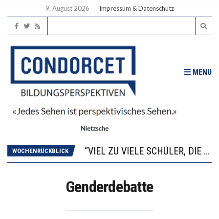
9. August 2026
Impressum & Datenschutz
MENU
“WIR BEOBACHTEN EINEN REGELRECHTEN STURZFLUG BEI DEN LERNLEISTUNGEN”
ANNA-KATHARINA ZENGER UND IHRE VERFASSUNGSKENNTNISSE
“VIEL ZU VIELE SCHÜLER, DIE GEMESSEN AN IHREN FÄHIGKEITEN GAR NICHT ANS GYMNASIUM GEHÖREN”
WOCHENRÜCKBLICK
DIE GANZE HILFLOSIGKEIT DES BILDUNGSBÜRGERTUMS
WORAUS WÄCHST, WAS KINDER TRÄGT
Genderdebatte
“WIR BEOBACHTEN EINEN REGELRECHTEN STURZFLUG BEI DEN LERNLEISTUNGEN”
ANNA-KATHARINA ZENGER UND IHRE VERFASSUNGSKENNTNISSE