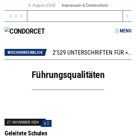
6. August 2026
Impressum & Datenschutz
MENU
“KOMPETENZ-UNTERSCHIEDE ENTSTEHEN IN FRÜHER KINDHEIT UND BLEIBEN ÜBER SCHULZEIT RELATIV STABIL”
DIE VERSTÄRKTE HARMONISIERUNG IM SCHULWESEN VERRINGERT DAS INNOVATIONSPOTENZIAL
2’529 UNTERSCHRIFTEN FÜR «KEINE DIGITALEN GERÄTE IN DEN ERSTEN VIER PRIMARSCHULJAHREN» EINGEREICHT
WOCHENRÜCKBLICK
ICH WILL MEHR EVIDENZ UND WILL WISSEN, WAS ALL DIE INVESTITIONEN BRINGEN
DER US-ÖKONOM WALLACE OATES: FÖDERALISMUS IM BILDUNGSBEREICH
Führungsqualitäten
“KOMPETENZ-UNTERSCHIEDE ENTSTEHEN IN FRÜHER KINDHEIT UND BLEIBEN ÜBER SCHULZEIT RELATIV STABIL”
DIE VERSTÄRKTE HARMONISIERUNG IM SCHULWESEN VERRINGERT DAS INNOVATIONSPOTENZIAL
27. NOVEMBER 2024
3
Geleitete Schulen