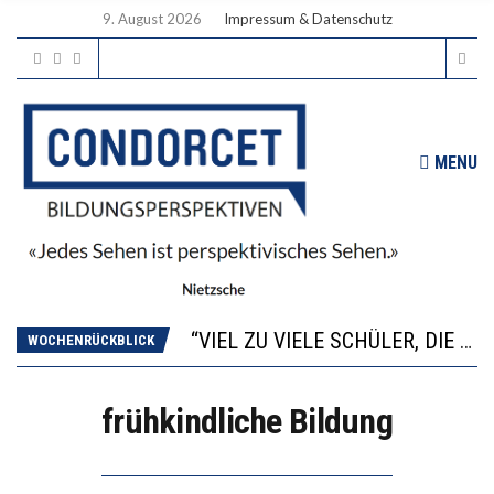
9. August 2026
Impressum & Datenschutz
MENU
“WIR BEOBACHTEN EINEN REGELRECHTEN STURZFLUG BEI DEN LERNLEISTUNGEN”
ANNA-KATHARINA ZENGER UND IHRE VERFASSUNGSKENNTNISSE
“VIEL ZU VIELE SCHÜLER, DIE GEMESSEN AN IHREN FÄHIGKEITEN GAR NICHT ANS GYMNASIUM GEHÖREN”
WOCHENRÜCKBLICK
DIE GANZE HILFLOSIGKEIT DES BILDUNGSBÜRGERTUMS
WORAUS WÄCHST, WAS KINDER TRÄGT
frühkindliche Bildung
“WIR BEOBACHTEN EINEN REGELRECHTEN STURZFLUG BEI DEN LERNLEISTUNGEN”
ANNA-KATHARINA ZENGER UND IHRE VERFASSUNGSKENNTNISSE