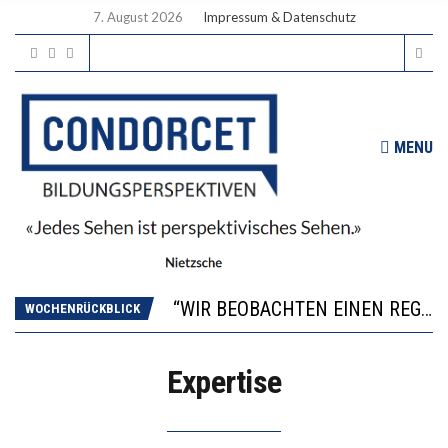
7. August 2026
Impressum & Datenschutz
MENU
ICH WILL MEHR EVIDENZ UND WILL WISSEN, WAS ALL DIE INVESTITIONEN BRINGEN
WORAUS WÄCHST, WAS KINDER TRÄGT
“WIR BEOBACHTEN EINEN REGELRECHTEN STURZFLUG BEI DEN LERNLEISTUNGEN”
WOCHENRÜCKBLICK
DIE VERSTÄRKTE HARMONISIERUNG IM SCHULWESEN VERRINGERT DAS INNOVATIONSPOTENZIAL
2’529 UNTERSCHRIFTEN FÜR «KEINE DIGITALEN GERÄTE IN DEN ERSTEN VIER PRIMARSCHULJAHREN» EINGEREICHT
Expertise
ICH WILL MEHR EVIDENZ UND WILL WISSEN, WAS ALL DIE INVESTITIONEN BRINGEN
WORAUS WÄCHST, WAS KINDER TRÄGT