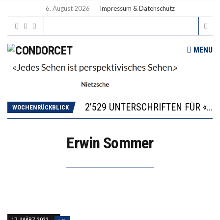
6. August 2026
Impressum & Datenschutz
MENU
“KOMPETENZ-UNTERSCHIEDE ENTSTEHEN IN FRÜHER KINDHEIT UND BLEIBEN ÜBER SCHULZEIT RELATIV STABIL”
DIE VERSTÄRKTE HARMONISIERUNG IM SCHULWESEN VERRINGERT DAS INNOVATIONSPOTENZIAL
2’529 UNTERSCHRIFTEN FÜR «KEINE DIGITALEN GERÄTE IN DEN ERSTEN VIER PRIMARSCHULJAHREN» EINGEREICHT
WOCHENRÜCKBLICK
ICH WILL MEHR EVIDENZ UND WILL WISSEN, WAS ALL DIE INVESTITIONEN BRINGEN
DER US-ÖKONOM WALLACE OATES: FÖDERALISMUS IM BILDUNGSBEREICH
Erwin Sommer
“KOMPETENZ-UNTERSCHIEDE ENTSTEHEN IN FRÜHER KINDHEIT UND BLEIBEN ÜBER SCHULZEIT RELATIV STABIL”
DIE VERSTÄRKTE HARMONISIERUNG IM SCHULWESEN VERRINGERT DAS INNOVATIONSPOTENZIAL
17. MÄRZ 2022