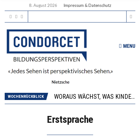
8. August 2026
Impressum & Datenschutz
MENU
2’529 UNTERSCHRIFTEN FÜR «KEINE DIGITALEN GERÄTE IN DEN ERSTEN VIER PRIMARSCHULJAHREN» EINGEREICHT
DIE GANZE HILFLOSIGKEIT DES BILDUNGSBÜRGERTUMS
WORAUS WÄCHST, WAS KINDER TRÄGT
WOCHENRÜCKBLICK
“WIR BEOBACHTEN EINEN REGELRECHTEN STURZFLUG BEI DEN LERNLEISTUNGEN”
DIE VERSTÄRKTE HARMONISIERUNG IM SCHULWESEN VERRINGERT DAS INNOVATIONSPOTENZIAL
Erstsprache
2’529 UNTERSCHRIFTEN FÜR «KEINE DIGITALEN GERÄTE IN DEN ERSTEN VIER PRIMARSCHULJAHREN» EINGEREICHT
DIE GANZE HILFLOSIGKEIT DES BILDUNGSBÜRGERTUMS