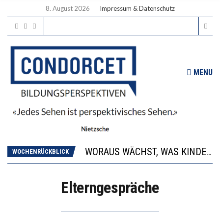
8. August 2026
Impressum & Datenschutz
MENU
2’529 UNTERSCHRIFTEN FÜR «KEINE DIGITALEN GERÄTE IN DEN ERSTEN VIER PRIMARSCHULJAHREN» EINGEREICHT
DIE GANZE HILFLOSIGKEIT DES BILDUNGSBÜRGERTUMS
WORAUS WÄCHST, WAS KINDER TRÄGT
WOCHENRÜCKBLICK
“WIR BEOBACHTEN EINEN REGELRECHTEN STURZFLUG BEI DEN LERNLEISTUNGEN”
DIE VERSTÄRKTE HARMONISIERUNG IM SCHULWESEN VERRINGERT DAS INNOVATIONSPOTENZIAL
Elterngespräche
2’529 UNTERSCHRIFTEN FÜR «KEINE DIGITALEN GERÄTE IN DEN ERSTEN VIER PRIMARSCHULJAHREN» EINGEREICHT
DIE GANZE HILFLOSIGKEIT DES BILDUNGSBÜRGERTUMS