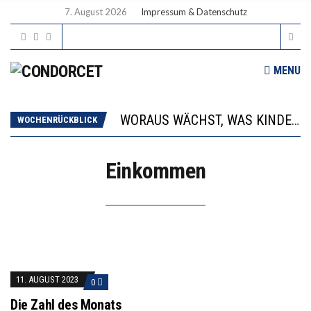
7. August 2026
Impressum & Datenschutz
MENU
2’529 UNTERSCHRIFTEN FÜR «KEINE DIGITALEN GERÄTE IN DEN ERSTEN VIER PRIMARSCHULJAHREN» EINGEREICHT
DIE GANZE HILFLOSIGKEIT DES BILDUNGSBÜRGERTUMS
WORAUS WÄCHST, WAS KINDER TRÄGT
WOCHENRÜCKBLICK
“WIR BEOBACHTEN EINEN REGELRECHTEN STURZFLUG BEI DEN LERNLEISTUNGEN”
DIE VERSTÄRKTE HARMONISIERUNG IM SCHULWESEN VERRINGERT DAS INNOVATIONSPOTENZIAL
Einkommen
2’529 UNTERSCHRIFTEN FÜR «KEINE DIGITALEN GERÄTE IN DEN ERSTEN VIER PRIMARSCHULJAHREN» EINGEREICHT
DIE GANZE HILFLOSIGKEIT DES BILDUNGSBÜRGERTUMS
11. AUGUST 2023
0
Die Zahl des Monats