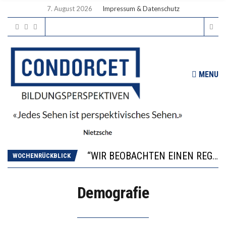
7. August 2026
Impressum & Datenschutz
MENU
ICH WILL MEHR EVIDENZ UND WILL WISSEN, WAS ALL DIE INVESTITIONEN BRINGEN
WORAUS WÄCHST, WAS KINDER TRÄGT
“WIR BEOBACHTEN EINEN REGELRECHTEN STURZFLUG BEI DEN LERNLEISTUNGEN”
WOCHENRÜCKBLICK
DIE VERSTÄRKTE HARMONISIERUNG IM SCHULWESEN VERRINGERT DAS INNOVATIONSPOTENZIAL
2’529 UNTERSCHRIFTEN FÜR «KEINE DIGITALEN GERÄTE IN DEN ERSTEN VIER PRIMARSCHULJAHREN» EINGEREICHT
Demografie
ICH WILL MEHR EVIDENZ UND WILL WISSEN, WAS ALL DIE INVESTITIONEN BRINGEN
WORAUS WÄCHST, WAS KINDER TRÄGT