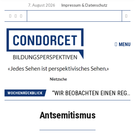
7. August 2026
Impressum & Datenschutz
MENU
ICH WILL MEHR EVIDENZ UND WILL WISSEN, WAS ALL DIE INVESTITIONEN BRINGEN
WORAUS WÄCHST, WAS KINDER TRÄGT
“WIR BEOBACHTEN EINEN REGELRECHTEN STURZFLUG BEI DEN LERNLEISTUNGEN”
WOCHENRÜCKBLICK
DIE VERSTÄRKTE HARMONISIERUNG IM SCHULWESEN VERRINGERT DAS INNOVATIONSPOTENZIAL
2’529 UNTERSCHRIFTEN FÜR «KEINE DIGITALEN GERÄTE IN DEN ERSTEN VIER PRIMARSCHULJAHREN» EINGEREICHT
Antsemitismus
ICH WILL MEHR EVIDENZ UND WILL WISSEN, WAS ALL DIE INVESTITIONEN BRINGEN
WORAUS WÄCHST, WAS KINDER TRÄGT