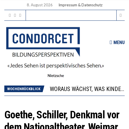
8. August 2026
Impressum & Datenschutz
MENU
2’529 UNTERSCHRIFTEN FÜR «KEINE DIGITALEN GERÄTE IN DEN ERSTEN VIER PRIMARSCHULJAHREN» EINGEREICHT
DIE GANZE HILFLOSIGKEIT DES BILDUNGSBÜRGERTUMS
WORAUS WÄCHST, WAS KINDER TRÄGT
WOCHENRÜCKBLICK
“WIR BEOBACHTEN EINEN REGELRECHTEN STURZFLUG BEI DEN LERNLEISTUNGEN”
DIE VERSTÄRKTE HARMONISIERUNG IM SCHULWESEN VERRINGERT DAS INNOVATIONSPOTENZIAL
2’529 UNTERSCHRIFTEN FÜR «KEINE DIGITALEN GERÄTE IN DEN ERSTEN VIER PRIMARSCHULJAHREN» EINGEREICHT
Goethe, Schiller, Denkmal vor
DIE GANZE HILFLOSIGKEIT DES BILDUNGSBÜRGERTUMS
dem Nationaltheater, Weimar