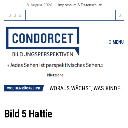
8. August 2026
Impressum & Datenschutz
MENU
2’529 UNTERSCHRIFTEN FÜR «KEINE DIGITALEN GERÄTE IN DEN ERSTEN VIER PRIMARSCHULJAHREN» EINGEREICHT
DIE GANZE HILFLOSIGKEIT DES BILDUNGSBÜRGERTUMS
WORAUS WÄCHST, WAS KINDER TRÄGT
WOCHENRÜCKBLICK
“WIR BEOBACHTEN EINEN REGELRECHTEN STURZFLUG BEI DEN LERNLEISTUNGEN”
DIE VERSTÄRKTE HARMONISIERUNG IM SCHULWESEN VERRINGERT DAS INNOVATIONSPOTENZIAL
2’529 UNTERSCHRIFTEN FÜR «KEINE DIGITALEN GERÄTE IN DEN ERSTEN VIER PRIMARSCHULJAHREN» EINGEREICHT
Bild 5 Hattie
DIE GANZE HILFLOSIGKEIT DES BILDUNGSBÜRGERTUMS