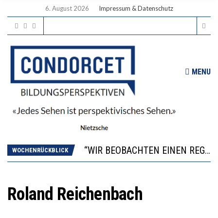
6. August 2026
Impressum & Datenschutz
MENU
ICH WILL MEHR EVIDENZ UND WILL WISSEN, WAS ALL DIE INVESTITIONEN BRINGEN
WORAUS WÄCHST, WAS KINDER TRÄGT
“WIR BEOBACHTEN EINEN REGELRECHTEN STURZFLUG BEI DEN LERNLEISTUNGEN”
WOCHENRÜCKBLICK
DIE VERSTÄRKTE HARMONISIERUNG IM SCHULWESEN VERRINGERT DAS INNOVATIONSPOTENZIAL
2’529 UNTERSCHRIFTEN FÜR «KEINE DIGITALEN GERÄTE IN DEN ERSTEN VIER PRIMARSCHULJAHREN» EINGEREICHT
ICH WILL MEHR EVIDENZ UND WILL WISSEN, WAS ALL DIE INVESTITIONEN BRINGEN
Roland Reichenbach
WORAUS WÄCHST, WAS KINDER TRÄGT