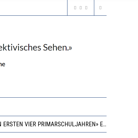
“KOMPETENZ-UNTERSCHIEDE ENTSTEHEN IN FRÜHER KINDHEIT UND BLEIBEN ÜBER SCHULZEIT RELATIV STABIL”
GERT DAS INNOVATIONSPOTENZIAL
2’529 UNTERSCHRIFTEN FÜR «KEINE DIGITALEN GERÄTE IN DEN ERSTEN VIER PRIMARSCHULJAHREN» EINGEREICHT
VESTITIONEN BRINGEN