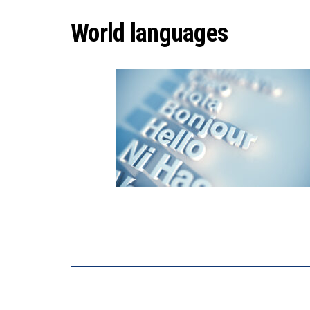
DER US
World languages
DIE VE