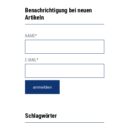
NGSBEREICH
“KOMPETENZ-UNTERSCHIEDE ENTSTEHEN IN FRÜHER KINDHEIT UND BLEIBEN ÜBER SCHULZEIT RELATIV STABIL”
Benachrichtigung bei neuen
Artikeln
GERT DAS INNOVATIONSPOTENZIAL
NAME*
E-MAIL*
Schlagwörter