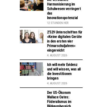
Harmonisierung im
Schulwesen verringert
das
Innovationspotenzial
12 STUNDEN HER
2’529 Unterschriften für
«Keine digitalen Geräte
in den ersten vier
Primarschuljahren»
eingereicht
4. AUGUST 2026
Ich will mehr Evidenz
und will wissen, was all
die Investitionen
bringen
4. AUGUST 2026
Der US-Ökonom
Wallace Oates:
Föderalismus im
Bildungsbereich