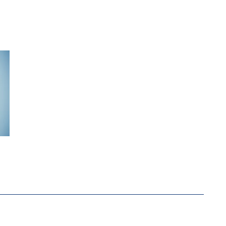
-ÖKONOM WALLACE OATES: FÖDERALISMUS IM BILDU
RSTÄRKTE HARMONISIERUNG IM SCHULWESEN VERRIN