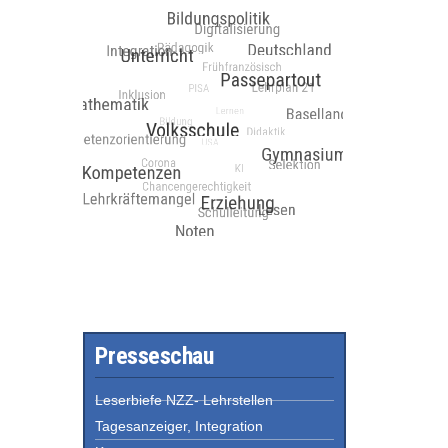
Presseschau
Leserbiefe NZZ- Lehrstellen
Tagesanzeiger, Integration