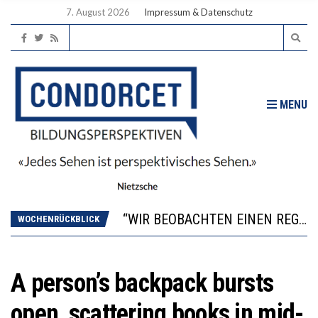
7. August 2026
Impressum & Datenschutz
MENU
ICH WILL MEHR EVIDENZ UND WILL WISSEN, WAS ALL DIE INVESTITIONEN BRINGEN
WORAUS WÄCHST, WAS KINDER TRÄGT
“WIR BEOBACHTEN EINEN REGELRECHTEN STURZFLUG BEI DEN LERNLEISTUNGEN”
WOCHENRÜCKBLICK
DIE VERSTÄRKTE HARMONISIERUNG IM SCHULWESEN VERRINGERT DAS INNOVATIONSPOTENZIAL
2’529 UNTERSCHRIFTEN FÜR «KEINE DIGITALEN GERÄTE IN DEN ERSTEN VIER PRIMARSCHULJAHREN» EINGEREICHT
ICH WILL MEHR EVIDENZ UND WILL WISSEN, WAS ALL DIE INVESTITIONEN BRINGEN
A person’s backpack bursts
WORAUS WÄCHST, WAS KINDER TRÄGT
open, scattering books in mid-