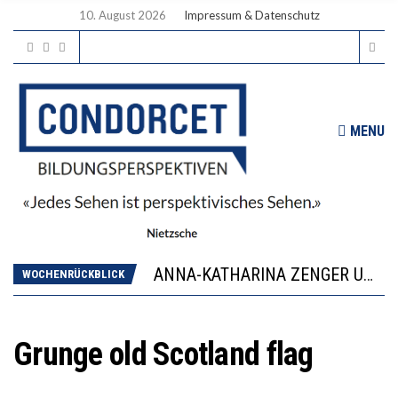
10. August 2026
Impressum & Datenschutz
MENU
WORAUS WÄCHST, WAS KINDER TRÄGT
JAPAN ZEIGT, WIE KINDER ERNÄHRUNG LERNEN – DEUTSCHLAND PENNT
ANNA-KATHARINA ZENGER UND IHRE VERFASSUNGSKENNTNISSE
WOCHENRÜCKBLICK
“VIEL ZU VIELE SCHÜLER, DIE GEMESSEN AN IHREN FÄHIGKEITEN GAR NICHT ANS GYMNASIUM GEHÖREN”
DIE GANZE HILFLOSIGKEIT DES BILDUNGSBÜRGERTUMS
WORAUS WÄCHST, WAS KINDER TRÄGT
Grunge old Scotland flag
JAPAN ZEIGT, WIE KINDER ERNÄHRUNG LERNEN – DEUTSCHLAND PENNT