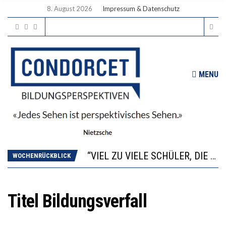
8. August 2026
Impressum & Datenschutz
MENU
“WIR BEOBACHTEN EINEN REGELRECHTEN STURZFLUG BEI DEN LERNLEISTUNGEN”
ANNA-KATHARINA ZENGER UND IHRE VERFASSUNGSKENNTNISSE
“VIEL ZU VIELE SCHÜLER, DIE GEMESSEN AN IHREN FÄHIGKEITEN GAR NICHT ANS GYMNASIUM GEHÖREN”
WOCHENRÜCKBLICK
DIE GANZE HILFLOSIGKEIT DES BILDUNGSBÜRGERTUMS
WORAUS WÄCHST, WAS KINDER TRÄGT
“WIR BEOBACHTEN EINEN REGELRECHTEN STURZFLUG BEI DEN LERNLEISTUNGEN”
Titel Bildungsverfall
ANNA-KATHARINA ZENGER UND IHRE VERFASSUNGSKENNTNISSE