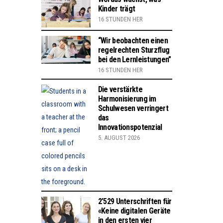
Kinder trägt
16 STUNDEN HER
“Wir beobachten einen
regelrechten Sturzflug
bei den Lernleistungen”
16 STUNDEN HER
Die verstärkte
Harmonisierung im
Schulwesen verringert
das
Innovationspotenzial
5. AUGUST 2026
2’529 Unterschriften für
«Keine digitalen Geräte
in den ersten vier