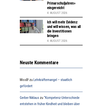
Primarschuljahren»
eingereicht
4. AUGUST 2026
Ich will mehr Evidenz
und will wissen, was all
die Investitionen
bringen
4. AUGUST 2026
Neuste Kommentare
MissB!
zu
Lehrkräftemangel – staatlich
gefördert
Gerber Niklaus
zu
“Kompetenz-Unterschiede
entstehen in früher Kindheit und bleiben über