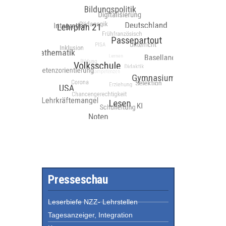
Presseschau
Leserbiefe NZZ- Lehrstellen
Tagesanzeiger, Integration