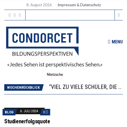
8. August 2026
Impressum & Datenschutz
MENU
“WIR BEOBACHTEN EINEN REGELRECHTEN STURZFLUG BEI DEN LERNLEISTUNGEN”
ANNA-KATHARINA ZENGER UND IHRE VERFASSUNGSKENNTNISSE
“VIEL ZU VIELE SCHÜLER, DIE GEMESSEN AN IHREN FÄHIGKEITEN GAR NICHT ANS GYMNASIUM GEHÖREN”
DIE GANZE HILFLOSIGKEIT DES BILDUNGSBÜRGERTUMS
WOCHENRÜCKBLICK
WORAUS WÄCHST, WAS KINDER TRÄGT
“WIR BEOBACHTEN EINEN REGELRECHTEN STURZFLUG BEI DEN LERNLEISTUNGEN”
ANNA-KATHARINA ZENGER UND IHRE VERFASSUNGSKENNTNISSE
6. JULI 2024
BLOG
0
Studienerfolgsquote