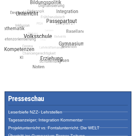
Presseschau
Leserbiefe NZZ- Lehrstellen
Tagesanzeiger, Integration Kommentar
Projektunterricht vs. Fontalunterricht, Die WELT
Übertritt ins Gymnasium Berner Zeitung