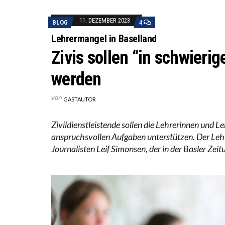
DIE V
11. DEZEMBER 2023
BLOG
4
DIE G
Lehrermangel in Baselland
Zivis sollen “in schwieri
werden
von
GASTAUTOR
Zivildienstleistende sollen die Lehrerinnen und 
anspruchsvollen Aufgaben unterstützen. Der Lehre
Journalisten Leif Simonsen, der in der Basler Zeit