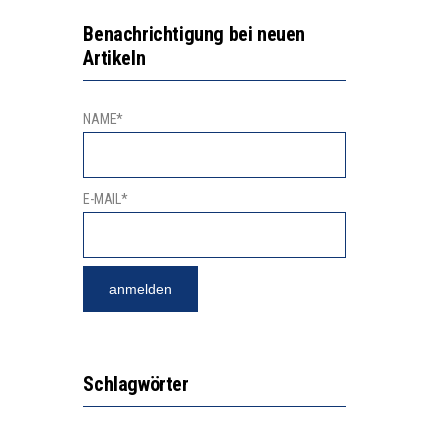
NGERT DAS INNOVATIONSPOTENZIAL
2’529 UNTERSCHRIFTEN FÜR «KEINE DIGITALEN GERÄTE IN DEN ERSTEN VIER PRIMARSCHULJAHREN» EINGEREICHT
Benachrichtigung bei neuen
Artikeln
NAME*
E-MAIL*
Schlagwörter