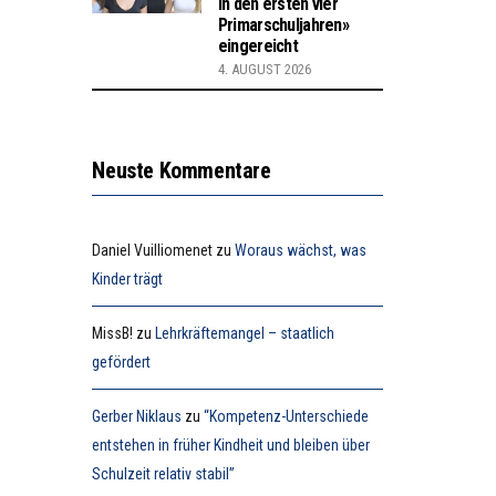
in den ersten vier
Primarschuljahren»
eingereicht
4. AUGUST 2026
Neuste Kommentare
Daniel Vuilliomenet
zu
Woraus wächst, was
Kinder trägt
MissB!
zu
Lehrkräftemangel – staatlich
gefördert
Gerber Niklaus
zu
“Kompetenz-Unterschiede
entstehen in früher Kindheit und bleiben über
Schulzeit relativ stabil”