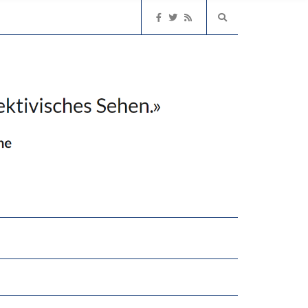
2’529 UNTERSCHRIFTEN FÜR «KEINE DIGITALEN GERÄTE IN DEN ERSTEN VIER PRIMARSCHULJAHREN» EINGEREICHT
EN LERNLEISTUNGEN”