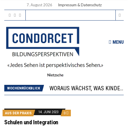
7. August 2026
Impressum & Datenschutz
MENU
2’529 UNTERSCHRIFTEN FÜR «KEINE DIGITALEN GERÄTE IN DEN ERSTEN VIER PRIMARSCHULJAHREN» EINGEREICHT
DIE GANZE HILFLOSIGKEIT DES BILDUNGSBÜRGERTUMS
WORAUS WÄCHST, WAS KINDER TRÄGT
“WIR BEOBACHTEN EINEN REGELRECHTEN STURZFLUG BEI DEN LERNLEISTUNGEN”
WOCHENRÜCKBLICK
DIE VERSTÄRKTE HARMONISIERUNG IM SCHULWESEN VERRINGERT DAS INNOVATIONSPOTENZIAL
2’529 UNTERSCHRIFTEN FÜR «KEINE DIGITALEN GERÄTE IN DEN ERSTEN VIER PRIMARSCHULJAHREN» EINGEREICHT
DIE GANZE HILFLOSIGKEIT DES BILDUNGSBÜRGERTUMS
14. JUNI 2023
AUS DER PRAXIS
0
Schulen und Integration