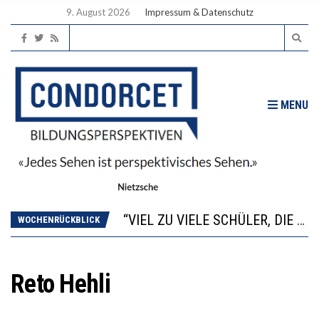
9. August 2026
Impressum & Datenschutz
MENU
“WIR BEOBACHTEN EINEN REGELRECHTEN STURZFLUG BEI DEN LERNLEISTUNGEN”
ANNA-KATHARINA ZENGER UND IHRE VERFASSUNGSKENNTNISSE
“VIEL ZU VIELE SCHÜLER, DIE GEMESSEN AN IHREN FÄHIGKEITEN GAR NICHT ANS GYMNASIUM GEHÖREN”
WOCHENRÜCKBLICK
DIE GANZE HILFLOSIGKEIT DES BILDUNGSBÜRGERTUMS
WORAUS WÄCHST, WAS KINDER TRÄGT
“WIR BEOBACHTEN EINEN REGELRECHTEN STURZFLUG BEI DEN LERNLEISTUNGEN”
Reto Hehli
ANNA-KATHARINA ZENGER UND IHRE VERFASSUNGSKENNTNISSE