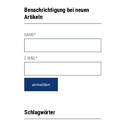
GERT DAS INNOVATIONSPOTENZIAL
2’529 UNTERSCHRIFTEN FÜR «KEINE DIGITALEN GERÄTE IN DEN ERSTEN VIER PRIMARSCHULJAHREN» EINGEREICHT
Benachrichtigung bei neuen
Artikeln
NAME*
E-MAIL*
Schlagwörter