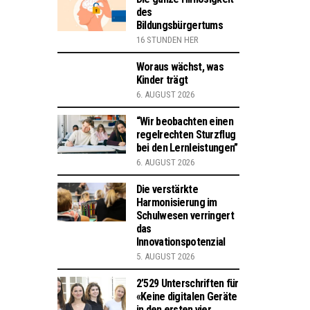
des
Bildungsbürgertums
16 STUNDEN HER
Woraus wächst, was
Kinder trägt
6. AUGUST 2026
“Wir beobachten einen
regelrechten Sturzflug
bei den Lernleistungen”
6. AUGUST 2026
Die verstärkte
Harmonisierung im
Schulwesen verringert
das
Innovationspotenzial
5. AUGUST 2026
2’529 Unterschriften für
«Keine digitalen Geräte
in den ersten vier