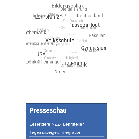
Presseschau
Leserbiefe NZZ- Lehrstellen
Tagesanzeiger, Integration