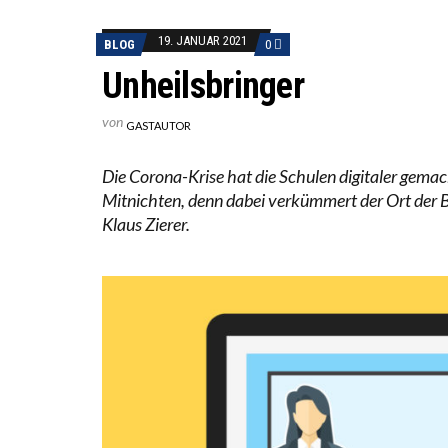
DIE VE
19. JANUAR 2021
BLOG
0
DIE GA
Unheilsbringer
von
GASTAUTOR
Die Corona-Krise hat die Schulen digitaler gemacht
Mitnichten, denn dabei verkümmert der Ort der Bi
Klaus Zierer.