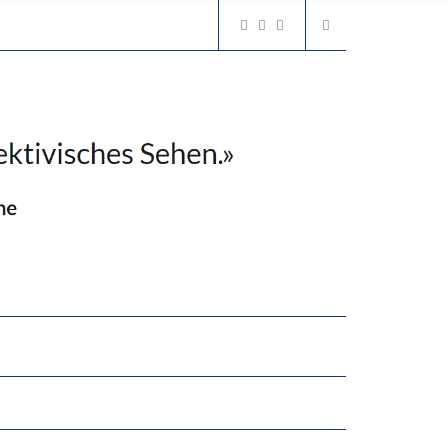
2’529 UNTERSCHRIFTEN FÜR «KEINE DIGITALEN GERÄTE IN DEN ERSTEN VIER PRIMARSCHULJAHREN» EINGEREICHT
N LERNLEISTUNGEN”