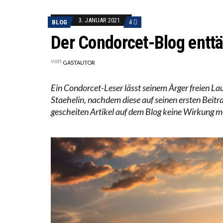
ICH WI
3. JANUAR 2021
BLOG
4
WORAUS
Der Condorcet-Blog entt
von
GASTAUTOR
Ein Condorcet-Leser lässt seinem Ärger freien La
Staehelin, nachdem diese auf seinen ersten Beitra
gescheiten Artikel auf dem Blog keine Wirkung m