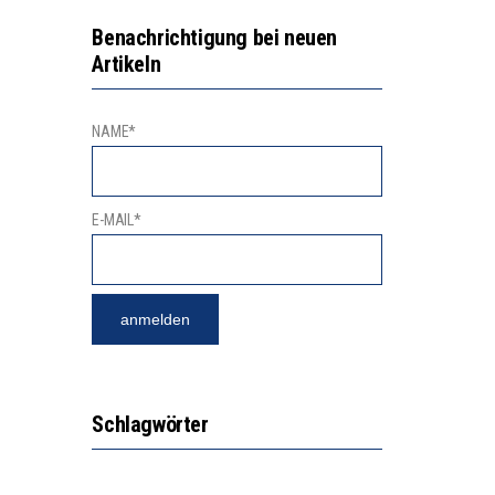
2’529 UNTERSCHRIFTEN FÜR «KEINE DIGITALEN GERÄTE IN DEN ERSTEN VIER PRIMARSCHULJAHREN» EINGEREICHT
VESTITIONEN BRINGEN
Benachrichtigung bei neuen
Artikeln
NAME*
E-MAIL*
Schlagwörter