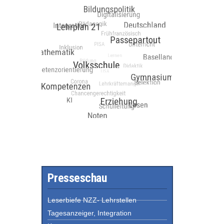
Presseschau
Leserbiefe NZZ- Lehrstellen
Tagesanzeiger, Integration