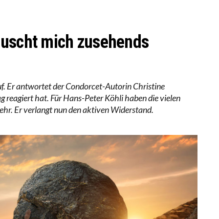
LL MEHR EVIDENZ UND WILL WISSEN, WAS ALL DIE IN
 WÄCHST, WAS KINDER TRÄGT
äuscht mich zusehends
uf. Er antwortet der Condorcet-Autorin Christine
g reagiert hat. Für Hans-Peter Köhli haben die vielen
ehr. Er verlangt nun den aktiven Widerstand.