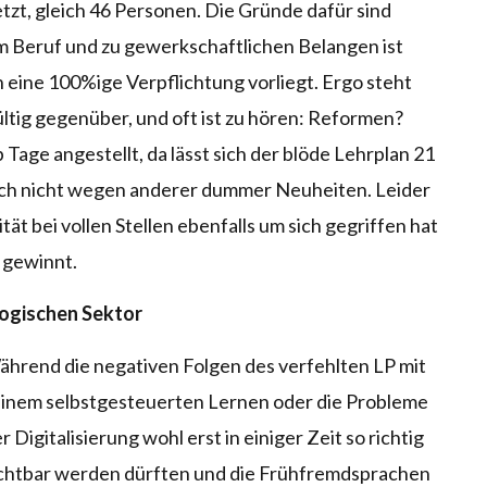
zt, gleich 46 Personen. Die Gründe dafür sind
um Beruf und zu gewerkschaftlichen Belangen ist
n eine 100%ige Verpflichtung vorliegt. Ergo steht
ltig gegenüber, und oft ist zu hören: Reformen?
lb Tage angestellt, da lässt sich der blöde Lehrplan 21
auch nicht wegen anderer dummer Neuheiten. Leider
tät bei vollen Stellen ebenfalls um sich gegriffen hat
n gewinnt.
ogischen Sektor
hrend die negativen Folgen des verfehlten LP mit
inem selbstgesteuerten Lernen oder die Probleme
r Digitalisierung wohl erst in einiger Zeit so richtig
chtbar werden dürften und die Frühfremdsprachen