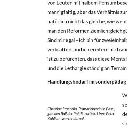
von Leuten mit halbem Pensum beset
mannigfaltig, aber das Verhältnis z
natürlich nicht das gleiche, wie wen
man den Reformen ziemlich gleichgü
Sind mir egal – ich bin für zweieinha
verkraften, und ich ereifere mich 
ist zu befürchten, dass diese Mentali
und die Lethargie ständig an Terrai
Handlungsbedarf im sonderpädag
Wä
se
Christine Staehelin, Primarlehrerin in Basel,
de
gab den Ball der Politik zurück. Hans Peter
Köhli antwortet darauf.
si