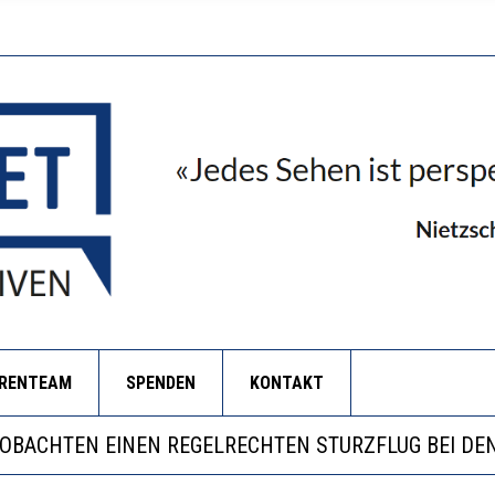
ORENTEAM
SPENDEN
KONTAKT
LL MEHR EVIDENZ UND WILL WISSEN, WAS ALL DIE IN
 WÄCHST, WAS KINDER TRÄGT
EOBACHTEN EINEN REGELRECHTEN STURZFLUG BEI DE
RSTÄRKTE HARMONISIERUNG IM SCHULWESEN VERRIN