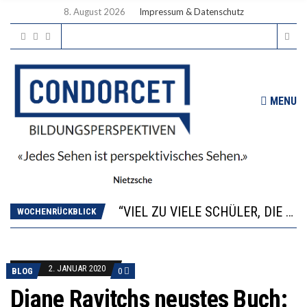
8. August 2026
Impressum & Datenschutz
MENU
“WIR BEOBACHTEN EINEN REGELRECHTEN STURZFLUG BEI DEN LERNLEISTUNGEN”
ANNA-KATHARINA ZENGER UND IHRE VERFASSUNGSKENNTNISSE
“VIEL ZU VIELE SCHÜLER, DIE GEMESSEN AN IHREN FÄHIGKEITEN GAR NICHT ANS GYMNASIUM GEHÖREN”
WOCHENRÜCKBLICK
DIE GANZE HILFLOSIGKEIT DES BILDUNGSBÜRGERTUMS
WORAUS WÄCHST, WAS KINDER TRÄGT
“WIR BEOBACHTEN EINEN REGELRECHTEN STURZFLUG BEI DEN LERNLEISTUNGEN”
2. JANUAR 2020
BLOG
0
ANNA-KATHARINA ZENGER UND IHRE VERFASSUNGSKENNTNISSE
Diane Ravitchs neustes Buch: