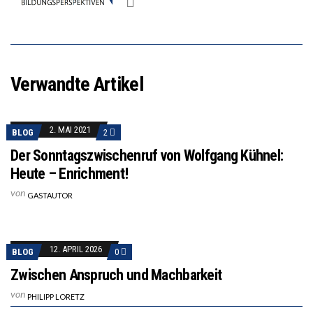
Verwandte Artikel
2. MAI 2021
BLOG
2
Der Sonntagszwischenruf von Wolfgang Kühnel:
Heute – Enrichment!
von
GASTAUTOR
12. APRIL 2026
BLOG
0
Zwischen Anspruch und Machbarkeit
von
PHILIPP LORETZ