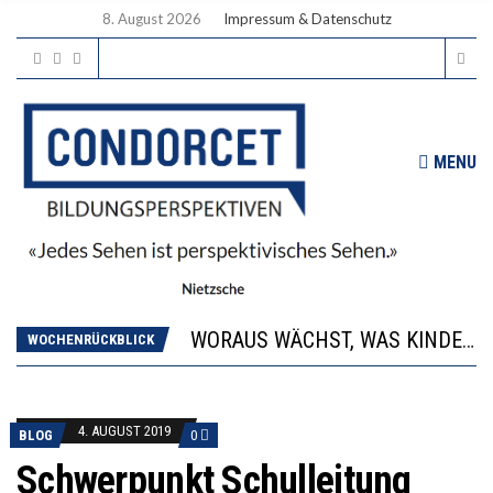
8. August 2026
Impressum & Datenschutz
MENU
2’529 UNTERSCHRIFTEN FÜR «KEINE DIGITALEN GERÄTE IN DEN ERSTEN VIER PRIMARSCHULJAHREN» EINGEREICHT
DIE GANZE HILFLOSIGKEIT DES BILDUNGSBÜRGERTUMS
WORAUS WÄCHST, WAS KINDER TRÄGT
WOCHENRÜCKBLICK
“WIR BEOBACHTEN EINEN REGELRECHTEN STURZFLUG BEI DEN LERNLEISTUNGEN”
DIE VERSTÄRKTE HARMONISIERUNG IM SCHULWESEN VERRINGERT DAS INNOVATIONSPOTENZIAL
2’529 UNTERSCHRIFTEN FÜR «KEINE DIGITALEN GERÄTE IN DEN ERSTEN VIER PRIMARSCHULJAHREN» EINGEREICHT
4. AUGUST 2019
BLOG
0
DIE GANZE HILFLOSIGKEIT DES BILDUNGSBÜRGERTUMS
Schwerpunkt Schulleitung