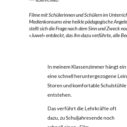
ALAIN PICHARD
Filme mit Schülerinnen und Schülern im Unterricht
Medienkonsums eine heikle pädagogische Angeleg
stellt sich die Frage nach dem Sinn und Zweck n
«Juwel» entdeckt, das ihn dazu verführte, alle B
In meinem Klassenzimmer hängt ei
eine schnell heruntergezogene Lei
Storen und komfortable Schulstühle 
entstehen.
Das verführt die Lehrkräfte oft
dazu, zu Schuljahresende noch
schnell einen «Film