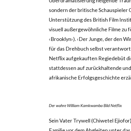
Überdramatisierung neigende Traumf
sondern der britische Schauspieler C
Unterstützung des British Film Insti
visuell außergewöhnliche Filme zu f
‹Brooklyn›). ‹Der Junge, der den Win
für das Drehbuch selbst verantwortl
Netflix aufgekauften Regiedebüt di
stattdessen auf zurückhaltende und
afrikanische Erfolgsgeschichte erzäh
Der wahre William Kamkwamba Bild Netflix
Sein Vater Trywell (Chiwetel Ejiofor)
Familie vor dem Abgleiten unter da