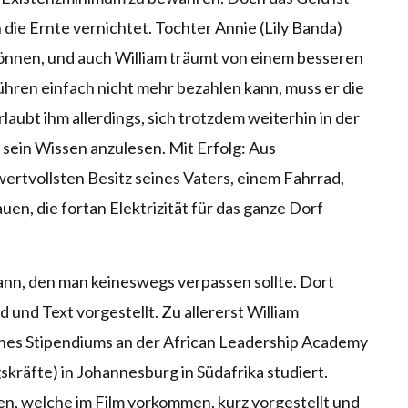
die Ernte vernichtet. Tochter Annie (Lily Banda)
 können, und auch William träumt von einem besseren
ühren einfach nicht mehr bezahlen kann, muss er die
rlaubt ihm allerdings, sich trotzdem weiterhin in der
 sein Wissen anzulesen. Mit Erfolg: Aus
wertvollsten Besitz seines Vaters, einem Fahrrad,
uen, die fortan Elektrizität für das ganze Dorf
ann, den man keineswegs verpassen sollte. Dort
d und Text vorgestellt. Zu allererst William
ines Stipendiums an der African Leadership Academy
kräfte) in Johannesburg in Südafrika studiert.
n, welche im Film vorkommen, kurz vorgestellt und