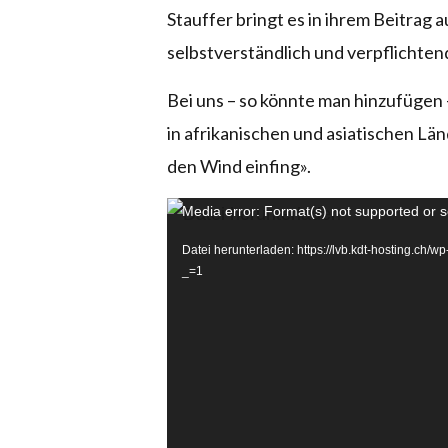
Stauffer bringt es in ihrem Beitrag 
selbstverständlich und verpflichtend
Bei uns – so könnte man hinzufügen 
in afrikanischen und asiatischen Lä
den Wind einfing».
Video-
Media error: Format(s) not supported or s
Player
Datei herunterladen: https://lvb.kdt-hosting.
_=1