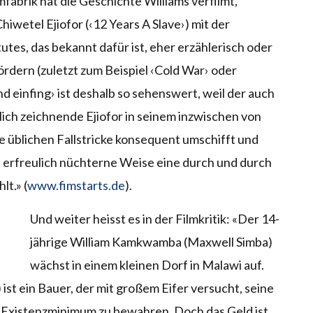
abrik hat die Geschichte Williams verfilmt,
hiwetel Ejiofor (‹12 Years A Slave›) mit der
tutes, das bekannt dafür ist, eher erzählerisch oder
ördern (zuletzt zum Beispiel ‹Cold War› oder
d einfing› ist deshalb so sehenswert, weil der auch
ich zeichnende Ejiofor in seinem inzwischen von
e üblichen Fallstricke konsequent umschifft und
 erfreulich nüchterne Weise eine durch und durch
lt.» (
www.fimstarts.de
).
Und weiter heisst es in der Filmkritik: «Der 14-
jährige William Kamkwamba (Maxwell Simba)
wächst in einem kleinen Dorf in Malawi auf.
 ist ein Bauer, der mit großem Eifer versucht, seine
s Existenzminimum zu bewahren. Doch das Geld ist