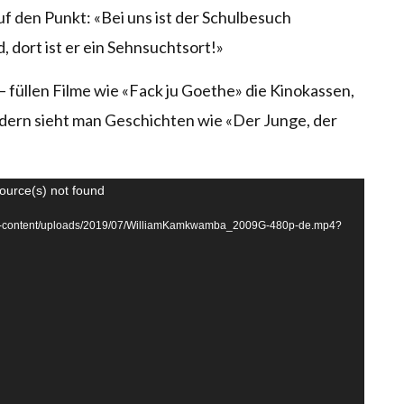
auf den Punkt: «Bei uns ist der Schulbesuch
, dort ist er ein Sehnsuchtsort!»
– füllen Filme wie «Fack ju Goethe» die Kinokassen,
ndern sieht man Geschichten wie «Der Junge, der
ource(s) not found
ch/wp-content/uploads/2019/07/WilliamKamkwamba_2009G-480p-de.mp4?