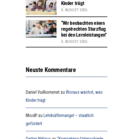
Kinder trägt
6. AUGUST 2026
“Wir beobachten einen
regelrechten Sturzflug
bei den Lernleistungen”
6. AUGUST 2026
Neuste Kommentare
Daniel Vuilliomenet
zu
Woraus wächst, was
Kinder trägt
MissB!
zu
Lehrkräftemangel – staatlich
gefördert
Gerber Niklaus
zu
“Kompetenz-Unterschiede