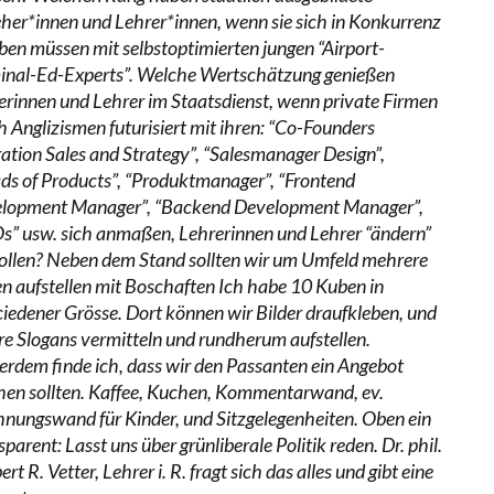
eher*innen und Lehrer*innen, wenn sie sich in Konkurrenz
ben müssen mit selbstoptimierten jungen “Airport-
inal-Ed-Experts”. Welche Wertschätzung genießen
erinnen und Lehrer im Staatsdienst, wenn private Firmen
h Anglizismen futurisiert mit ihren: “Co-Founders
ation Sales and Strategy”, “Salesmanager Design”,
ds of Products”, “Produktmanager”, “Frontend
lopment Manager”, “Backend Development Manager”,
s” usw. sich anmaßen, Lehrerinnen und Lehrer “ändern”
ollen? Neben dem Stand sollten wir um Umfeld mehrere
n aufstellen mit Boschaften Ich habe 10 Kuben in
ciedener Grösse. Dort können wir Bilder draufkleben, und
re Slogans vermitteln und rundherum aufstellen.
erdem finde ich, dass wir den Passanten ein Angebot
en sollten. Kaffee, Kuchen, Kommentarwand, ev.
hnungswand für Kinder, und Sitzgelegenheiten. Oben ein
parent: Lasst uns über grünliberale Politik reden. Dr. phil.
rt R. Vetter, Lehrer i. R. fragt sich das alles und gibt eine