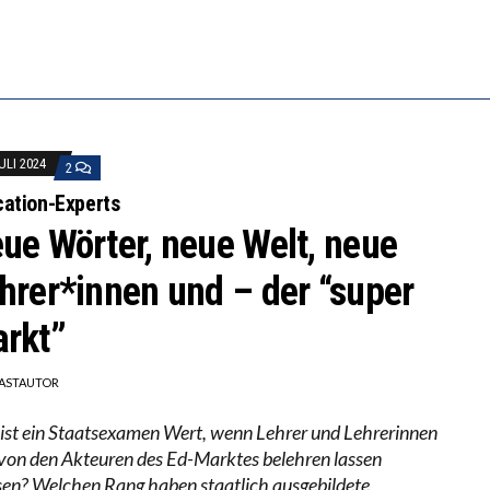
S WÄCHST, WAS KINDER TRÄGT
BEOBACHTEN EINEN REGELRECHTEN STURZFLUG BEI D
KATHARINA ZENGER UND IHRE VERFASSUNGSKENNTN
ULI 2024
2
ation-Experts
ue Wörter, neue Welt, neue
hrer*innen und – der “super
rkt”
ASTAUTOR
ist ein Staatsexamen Wert, wenn Lehrer und Lehrerinnen
 von den Akteuren des Ed-Marktes belehren lassen
en? Welchen Rang haben staatlich ausgebildete