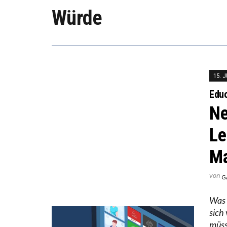
WORAU
Würde
“WIR 
ANNA-
15. J
Educ
Ne
Le
Ma
von
G
Was 
sich
müss