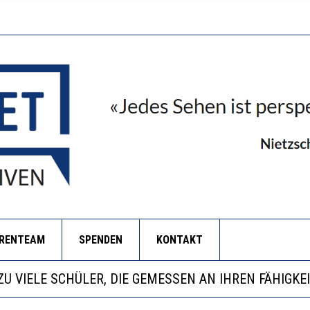
ORENTEAM
SPENDEN
KONTAKT
BEOBACHTEN EINEN REGELRECHTEN STURZFLUG BEI D
KATHARINA ZENGER UND IHRE VERFASSUNGSKENNTN
ANZE HILFLOSIGKEIT DES BILDUNGSBÜRGERTUMS