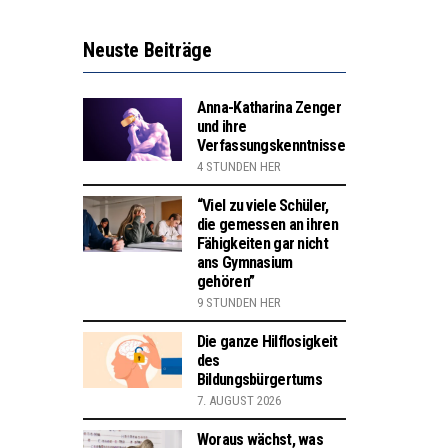
Neuste Beiträge
Anna-Katharina Zenger
und ihre
Verfassungskenntnisse
4 STUNDEN HER
“Viel zu viele Schüler,
die gemessen an ihren
Fähigkeiten gar nicht
ans Gymnasium
gehören”
9 STUNDEN HER
Die ganze Hilflosigkeit
des
Bildungsbürgertums
7. AUGUST 2026
Woraus wächst, was