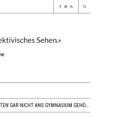
EN LERNLEISTUNGEN”
ISSE
“VIEL ZU VIELE SCHÜLER, DIE GEMESSEN AN IHREN FÄHIGKEITEN GAR NICHT ANS GYMNASIUM GEHÖREN”