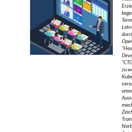
Erzi
bege
Term
Lehr
durc
Oper
“Hea
Deve
“CTO
zu w
Kube
vers
unse
Auss
mach
Zeic
Trans
Norbe