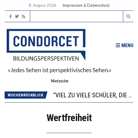
8. August 2026
Impressum & Datenschutz
MENU
“WIR BEOBACHTEN EINEN REGELRECHTEN STURZFLUG BEI DEN LERNLEISTUNGEN”
ANNA-KATHARINA ZENGER UND IHRE VERFASSUNGSKENNTNISSE
“VIEL ZU VIELE SCHÜLER, DIE GEMESSEN AN IHREN FÄHIGKEITEN GAR NICHT ANS GYMNASIUM GEHÖREN”
WOCHENRÜCKBLICK
DIE GANZE HILFLOSIGKEIT DES BILDUNGSBÜRGERTUMS
WORAUS WÄCHST, WAS KINDER TRÄGT
Wertfreiheit
“WIR BEOBACHTEN EINEN REGELRECHTEN STURZFLUG BEI DEN LERNLEISTUNGEN”
ANNA-KATHARINA ZENGER UND IHRE VERFASSUNGSKENNTNISSE