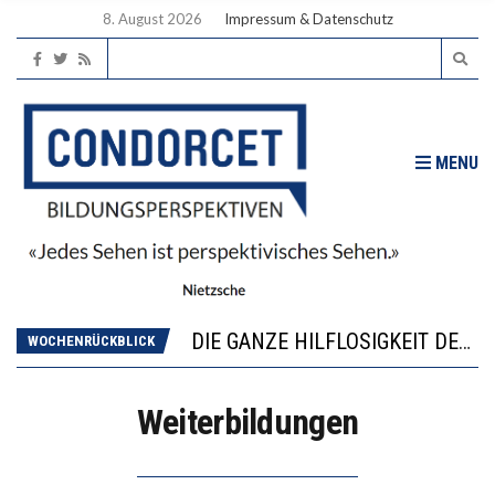
8. August 2026
Impressum & Datenschutz
MENU
DIE VERSTÄRKTE HARMONISIERUNG IM SCHULWESEN VERRINGERT DAS INNOVATIONSPOTENZIAL
“VIEL ZU VIELE SCHÜLER, DIE GEMESSEN AN IHREN FÄHIGKEITEN GAR NICHT ANS GYMNASIUM GEHÖREN”
DIE GANZE HILFLOSIGKEIT DES BILDUNGSBÜRGERTUMS
WOCHENRÜCKBLICK
WORAUS WÄCHST, WAS KINDER TRÄGT
“WIR BEOBACHTEN EINEN REGELRECHTEN STURZFLUG BEI DEN LERNLEISTUNGEN”
Weiterbildungen
DIE VERSTÄRKTE HARMONISIERUNG IM SCHULWESEN VERRINGERT DAS INNOVATIONSPOTENZIAL
“VIEL ZU VIELE SCHÜLER, DIE GEMESSEN AN IHREN FÄHIGKEITEN GAR NICHT ANS GYMNASIUM GEHÖREN”