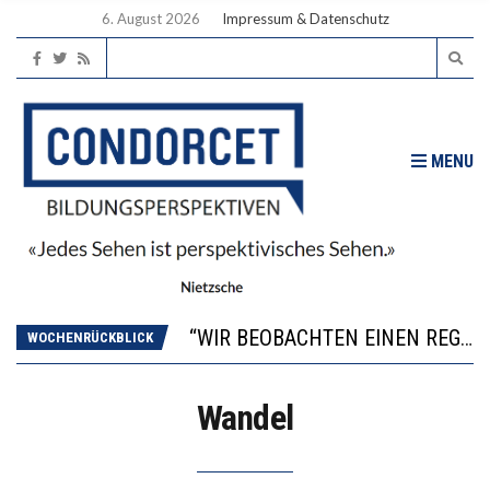
6. August 2026
Impressum & Datenschutz
MENU
ICH WILL MEHR EVIDENZ UND WILL WISSEN, WAS ALL DIE INVESTITIONEN BRINGEN
WORAUS WÄCHST, WAS KINDER TRÄGT
“WIR BEOBACHTEN EINEN REGELRECHTEN STURZFLUG BEI DEN LERNLEISTUNGEN”
WOCHENRÜCKBLICK
DIE VERSTÄRKTE HARMONISIERUNG IM SCHULWESEN VERRINGERT DAS INNOVATIONSPOTENZIAL
2’529 UNTERSCHRIFTEN FÜR «KEINE DIGITALEN GERÄTE IN DEN ERSTEN VIER PRIMARSCHULJAHREN» EINGEREICHT
Wandel
ICH WILL MEHR EVIDENZ UND WILL WISSEN, WAS ALL DIE INVESTITIONEN BRINGEN
WORAUS WÄCHST, WAS KINDER TRÄGT