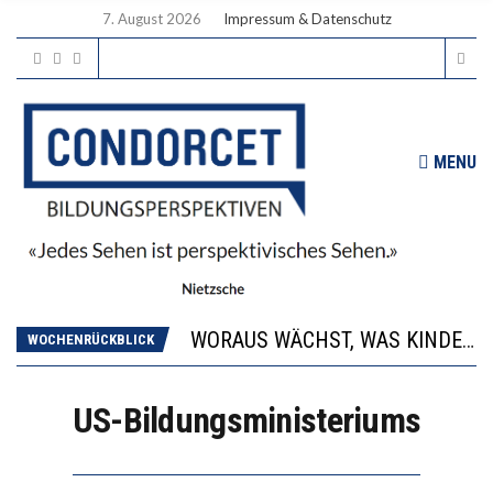
7. August 2026
Impressum & Datenschutz
MENU
2’529 UNTERSCHRIFTEN FÜR «KEINE DIGITALEN GERÄTE IN DEN ERSTEN VIER PRIMARSCHULJAHREN» EINGEREICHT
DIE GANZE HILFLOSIGKEIT DES BILDUNGSBÜRGERTUMS
WORAUS WÄCHST, WAS KINDER TRÄGT
WOCHENRÜCKBLICK
“WIR BEOBACHTEN EINEN REGELRECHTEN STURZFLUG BEI DEN LERNLEISTUNGEN”
DIE VERSTÄRKTE HARMONISIERUNG IM SCHULWESEN VERRINGERT DAS INNOVATIONSPOTENZIAL
US-Bildungsministeriums
2’529 UNTERSCHRIFTEN FÜR «KEINE DIGITALEN GERÄTE IN DEN ERSTEN VIER PRIMARSCHULJAHREN» EINGEREICHT
DIE GANZE HILFLOSIGKEIT DES BILDUNGSBÜRGERTUMS