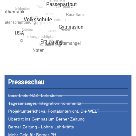
Presseschau
Leserbiefe NZZ- Lehrstellen
Tagesanzeiger, Integration Kommentar
Projektunterricht vs. Fontalunterricht, Die WELT
Übertritt ins Gymnasium Berner Zeitung
Berner Zeitung - Löhne Lehrkräfte
Mehr Geld für Berner PH