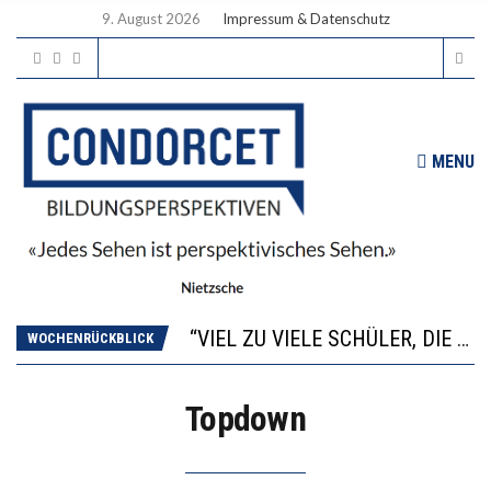
9. August 2026
Impressum & Datenschutz
MENU
“WIR BEOBACHTEN EINEN REGELRECHTEN STURZFLUG BEI DEN LERNLEISTUNGEN”
ANNA-KATHARINA ZENGER UND IHRE VERFASSUNGSKENNTNISSE
“VIEL ZU VIELE SCHÜLER, DIE GEMESSEN AN IHREN FÄHIGKEITEN GAR NICHT ANS GYMNASIUM GEHÖREN”
WOCHENRÜCKBLICK
DIE GANZE HILFLOSIGKEIT DES BILDUNGSBÜRGERTUMS
WORAUS WÄCHST, WAS KINDER TRÄGT
Topdown
“WIR BEOBACHTEN EINEN REGELRECHTEN STURZFLUG BEI DEN LERNLEISTUNGEN”
ANNA-KATHARINA ZENGER UND IHRE VERFASSUNGSKENNTNISSE