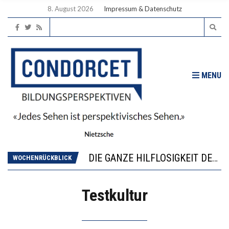
8. August 2026
Impressum & Datenschutz
MENU
DIE VERSTÄRKTE HARMONISIERUNG IM SCHULWESEN VERRINGERT DAS INNOVATIONSPOTENZIAL
“VIEL ZU VIELE SCHÜLER, DIE GEMESSEN AN IHREN FÄHIGKEITEN GAR NICHT ANS GYMNASIUM GEHÖREN”
DIE GANZE HILFLOSIGKEIT DES BILDUNGSBÜRGERTUMS
WOCHENRÜCKBLICK
WORAUS WÄCHST, WAS KINDER TRÄGT
“WIR BEOBACHTEN EINEN REGELRECHTEN STURZFLUG BEI DEN LERNLEISTUNGEN”
Testkultur
DIE VERSTÄRKTE HARMONISIERUNG IM SCHULWESEN VERRINGERT DAS INNOVATIONSPOTENZIAL
“VIEL ZU VIELE SCHÜLER, DIE GEMESSEN AN IHREN FÄHIGKEITEN GAR NICHT ANS GYMNASIUM GEHÖREN”