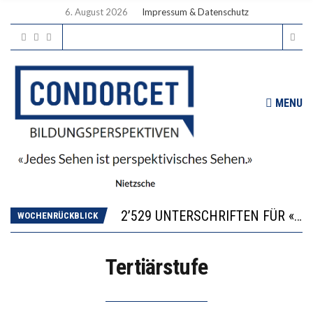
6. August 2026
Impressum & Datenschutz
MENU
“KOMPETENZ-UNTERSCHIEDE ENTSTEHEN IN FRÜHER KINDHEIT UND BLEIBEN ÜBER SCHULZEIT RELATIV STABIL”
DIE VERSTÄRKTE HARMONISIERUNG IM SCHULWESEN VERRINGERT DAS INNOVATIONSPOTENZIAL
2’529 UNTERSCHRIFTEN FÜR «KEINE DIGITALEN GERÄTE IN DEN ERSTEN VIER PRIMARSCHULJAHREN» EINGEREICHT
WOCHENRÜCKBLICK
ICH WILL MEHR EVIDENZ UND WILL WISSEN, WAS ALL DIE INVESTITIONEN BRINGEN
DER US-ÖKONOM WALLACE OATES: FÖDERALISMUS IM BILDUNGSBEREICH
Tertiärstufe
“KOMPETENZ-UNTERSCHIEDE ENTSTEHEN IN FRÜHER KINDHEIT UND BLEIBEN ÜBER SCHULZEIT RELATIV STABIL”
DIE VERSTÄRKTE HARMONISIERUNG IM SCHULWESEN VERRINGERT DAS INNOVATIONSPOTENZIAL