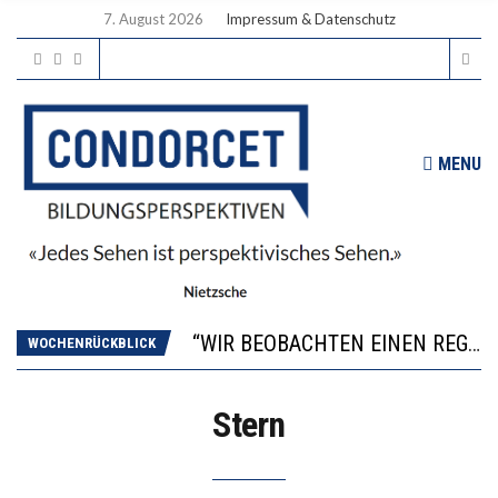
7. August 2026
Impressum & Datenschutz
MENU
ICH WILL MEHR EVIDENZ UND WILL WISSEN, WAS ALL DIE INVESTITIONEN BRINGEN
WORAUS WÄCHST, WAS KINDER TRÄGT
“WIR BEOBACHTEN EINEN REGELRECHTEN STURZFLUG BEI DEN LERNLEISTUNGEN”
WOCHENRÜCKBLICK
DIE VERSTÄRKTE HARMONISIERUNG IM SCHULWESEN VERRINGERT DAS INNOVATIONSPOTENZIAL
2’529 UNTERSCHRIFTEN FÜR «KEINE DIGITALEN GERÄTE IN DEN ERSTEN VIER PRIMARSCHULJAHREN» EINGEREICHT
Stern
ICH WILL MEHR EVIDENZ UND WILL WISSEN, WAS ALL DIE INVESTITIONEN BRINGEN
WORAUS WÄCHST, WAS KINDER TRÄGT