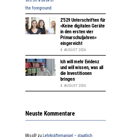
2’529 Unterschriften für
«Keine digitalen Geräte
in den ersten vier
Primarschuljahren»
eingereicht
4. AUGUST 2026
Ich will mehr Evidenz
und will wissen, was all
die Investitionen
bringen
4. AUGUST 2026
Neuste Kommentare
MissB!
zu
Lehrkräftemangel – staatlich