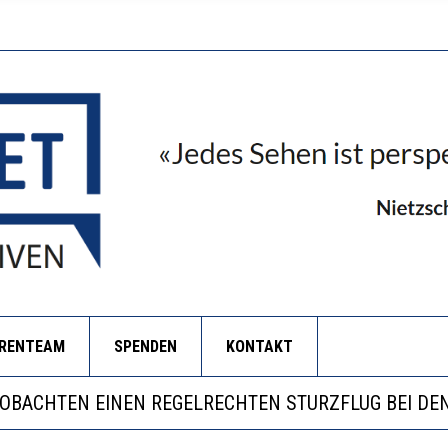
ORENTEAM
SPENDEN
KONTAKT
LL MEHR EVIDENZ UND WILL WISSEN, WAS ALL DIE IN
 WÄCHST, WAS KINDER TRÄGT
EOBACHTEN EINEN REGELRECHTEN STURZFLUG BEI DE
RSTÄRKTE HARMONISIERUNG IM SCHULWESEN VERRIN