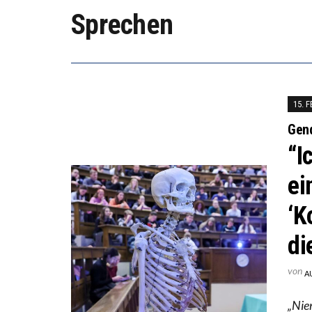
Sprechen
ICH WI
WORAUS
15. 
Gen
“I
ei
‘K
di
von
A
„Nie