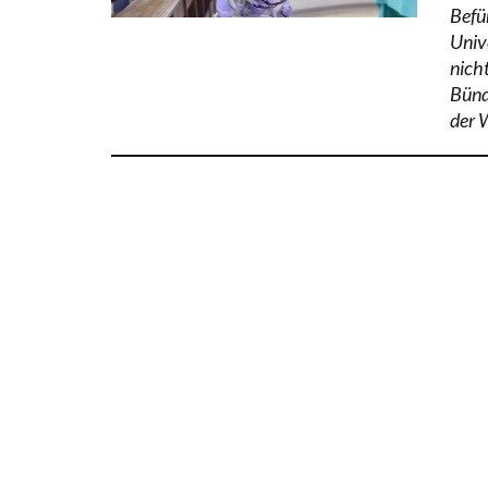
Befü
Univ
nicht
Bünd
der 