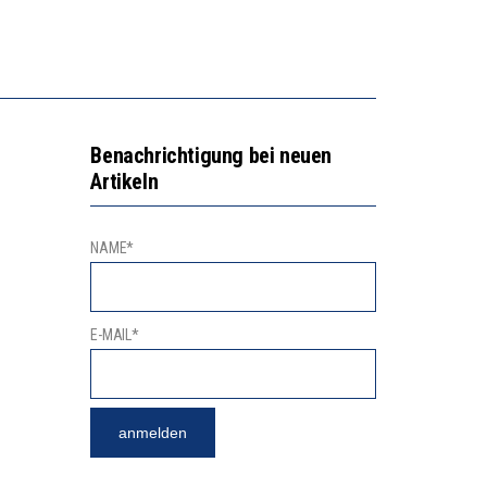
2’529 UNTERSCHRIFTEN FÜR «KEINE DIGITALEN GERÄTE IN DEN ERSTEN VIER PRIMARSCHULJAHREN» EINGEREICHT
VESTITIONEN BRINGEN
Benachrichtigung bei neuen
Artikeln
NAME*
E-MAIL*