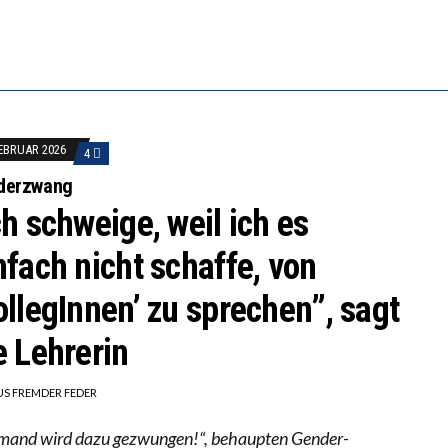
LL MEHR EVIDENZ UND WILL WISSEN, WAS ALL DIE IN
 WÄCHST, WAS KINDER TRÄGT
FEBRUAR 2026
4
derzwang
ch schweige, weil ich es
nfach nicht schaffe, von
ollegInnen’ zu sprechen”, sagt
e Lehrerin
US FREMDER FEDER
mand wird dazu gezwungen!“, behaupten Gender-