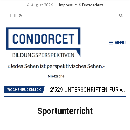
6. August 2026
Impressum & Datenschutz
MENU
“KOMPETENZ-UNTERSCHIEDE ENTSTEHEN IN FRÜHER KINDHEIT UND BLEIBEN ÜBER SCHULZEIT RELATIV STABIL”
DIE VERSTÄRKTE HARMONISIERUNG IM SCHULWESEN VERRINGERT DAS INNOVATIONSPOTENZIAL
2’529 UNTERSCHRIFTEN FÜR «KEINE DIGITALEN GERÄTE IN DEN ERSTEN VIER PRIMARSCHULJAHREN» EINGEREICHT
WOCHENRÜCKBLICK
ICH WILL MEHR EVIDENZ UND WILL WISSEN, WAS ALL DIE INVESTITIONEN BRINGEN
DER US-ÖKONOM WALLACE OATES: FÖDERALISMUS IM BILDUNGSBEREICH
Sportunterricht
“KOMPETENZ-UNTERSCHIEDE ENTSTEHEN IN FRÜHER KINDHEIT UND BLEIBEN ÜBER SCHULZEIT RELATIV STABIL”
DIE VERSTÄRKTE HARMONISIERUNG IM SCHULWESEN VERRINGERT DAS INNOVATIONSPOTENZIAL