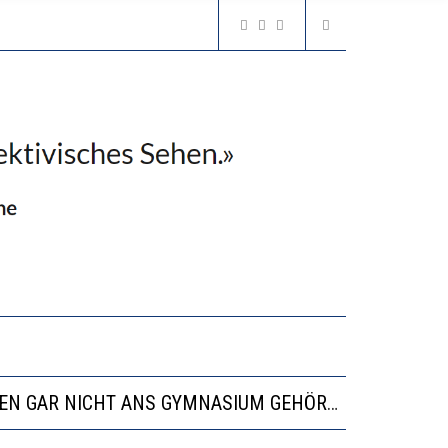
N LERNLEISTUNGEN”
SSE
“VIEL ZU VIELE SCHÜLER, DIE GEMESSEN AN IHREN FÄHIGKEITEN GAR NICHT ANS GYMNASIUM GEHÖREN”