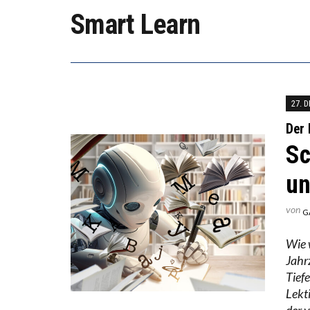
WORAUS
Smart Learn
“WIR B
ANNA-K
27. 
Der 
Sc
un
von
G
Wie 
Jahr
Tief
Lekt
der v