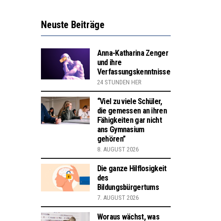
Neuste Beiträge
Anna-Katharina Zenger
und ihre
Verfassungskenntnisse
24 STUNDEN HER
“Viel zu viele Schüler,
die gemessen an ihren
Fähigkeiten gar nicht
ans Gymnasium
gehören”
8. AUGUST 2026
Die ganze Hilflosigkeit
des
Bildungsbürgertums
7. AUGUST 2026
Woraus wächst, was