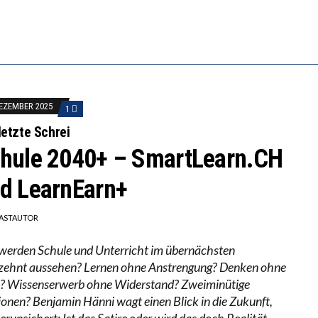
 WÄCHST, WAS KINDER TRÄGT
EOBACHTEN EINEN REGELRECHTEN STURZFLUG BEI DE
ATHARINA ZENGER UND IHRE VERFASSUNGSKENNTNI
DEZEMBER 2025
1
letzte Schrei
hule 2040+ – SmartLearn.CH
d LearnEarn+
ASTAUTOR
werden Schule und Unterricht im übernächsten
zehnt aussehen? Lernen ohne Anstrengung? Denken ohne
e? Wissenserwerb ohne Widerstand? Zweiminütige
ionen? Benjamin Hänni wagt einen Blick in die Zukunft,
erunsichert: Ist das Satire oder wird das doch Realität