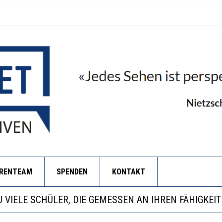
ORENTEAM
SPENDEN
KONTAKT
EOBACHTEN EINEN REGELRECHTEN STURZFLUG BEI DE
ATHARINA ZENGER UND IHRE VERFASSUNGSKENNTNI
NZE HILFLOSIGKEIT DES BILDUNGSBÜRGERTUMS