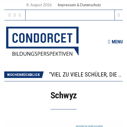
8. August 2026
Impressum & Datenschutz
MENU
“WIR BEOBACHTEN EINEN REGELRECHTEN STURZFLUG BEI DEN LERNLEISTUNGEN”
ANNA-KATHARINA ZENGER UND IHRE VERFASSUNGSKENNTNISSE
“VIEL ZU VIELE SCHÜLER, DIE GEMESSEN AN IHREN FÄHIGKEITEN GAR NICHT ANS GYMNASIUM GEHÖREN”
WOCHENRÜCKBLICK
DIE GANZE HILFLOSIGKEIT DES BILDUNGSBÜRGERTUMS
WORAUS WÄCHST, WAS KINDER TRÄGT
Schwyz
“WIR BEOBACHTEN EINEN REGELRECHTEN STURZFLUG BEI DEN LERNLEISTUNGEN”
ANNA-KATHARINA ZENGER UND IHRE VERFASSUNGSKENNTNISSE