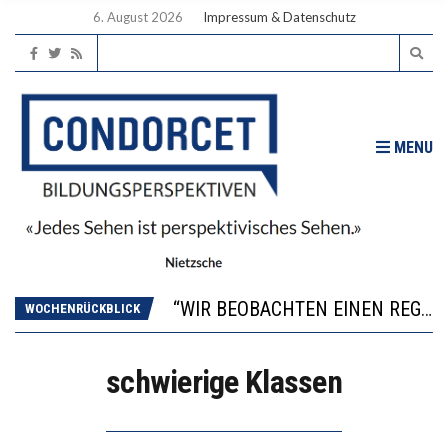
6. August 2026
Impressum & Datenschutz
MENU
ICH WILL MEHR EVIDENZ UND WILL WISSEN, WAS ALL DIE INVESTITIONEN BRINGEN
WORAUS WÄCHST, WAS KINDER TRÄGT
“WIR BEOBACHTEN EINEN REGELRECHTEN STURZFLUG BEI DEN LERNLEISTUNGEN”
WOCHENRÜCKBLICK
DIE VERSTÄRKTE HARMONISIERUNG IM SCHULWESEN VERRINGERT DAS INNOVATIONSPOTENZIAL
2’529 UNTERSCHRIFTEN FÜR «KEINE DIGITALEN GERÄTE IN DEN ERSTEN VIER PRIMARSCHULJAHREN» EINGEREICHT
schwierige Klassen
ICH WILL MEHR EVIDENZ UND WILL WISSEN, WAS ALL DIE INVESTITIONEN BRINGEN
WORAUS WÄCHST, WAS KINDER TRÄGT