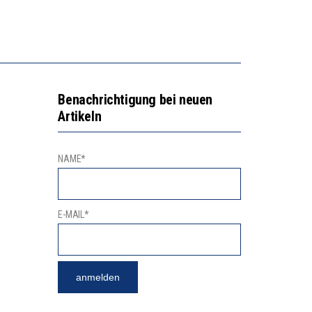
N LERNLEISTUNGEN”
GERT DAS INNOVATIONSPOTENZIAL
“VIEL ZU VIELE SCHÜLER, DIE GEMESSEN AN IHREN FÄHIGKEITEN GAR NICHT ANS GYMNASIUM GEHÖREN”
Benachrichtigung bei neuen
Artikeln
NAME*
E-MAIL*