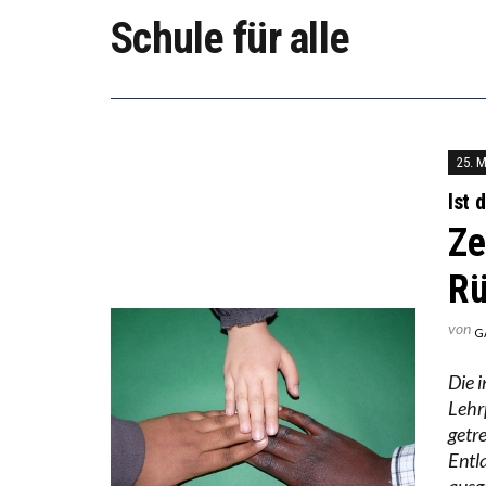
“WIR B
Schule für alle
DIE VE
25. 
Ist 
Ze
Rü
von
G
Die 
Lehr
getr
Entl
ausg