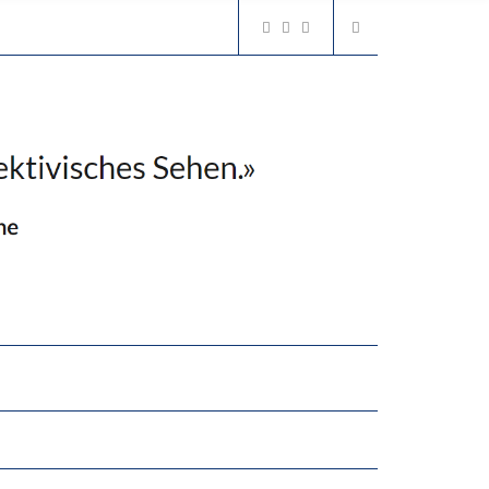
GERT DAS INNOVATIONSPOTENZIAL
“VIEL ZU VIELE SCHÜLER, DIE GEMESSEN AN IHREN FÄHIGKEITEN GAR NICHT ANS GYMNASIUM GEHÖREN”