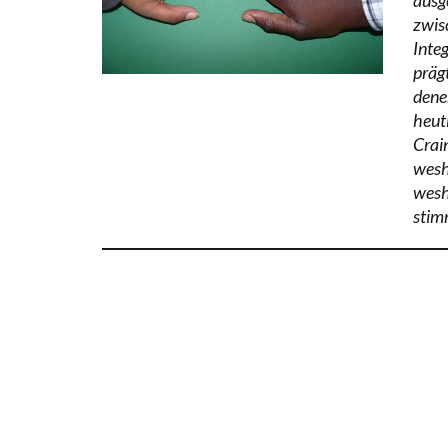
zwis
Inte
prägt
dene
heut
Crain
wesh
wesh
stim