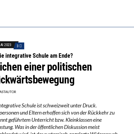
EOBACHTEN EINEN REGELRECHTEN STURZFLUG BEI DE
RSTÄRKTE HARMONISIERUNG IM SCHULWESEN VERRIN
MAI 2023
3
die integrative Schule am Ende?
ichen einer politischen
ckwärtsbewegung
ASTAUTOR
integrative Schule ist schweizweit unter Druck.
personen und Eltern erhoffen sich von der Rückkehr zu
ennt geführtem Unterricht bzw. Kleinklassen eine
astung. Was in der öffentlichen Diskussion meist
eblendet wird, ist der systemisch angelegte Widerspruch