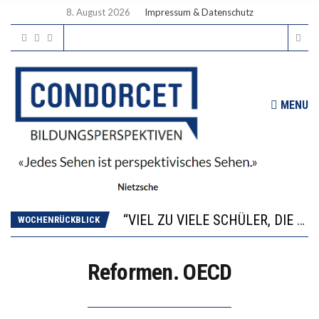
8. August 2026
Impressum & Datenschutz
MENU
“WIR BEOBACHTEN EINEN REGELRECHTEN STURZFLUG BEI DEN LERNLEISTUNGEN”
ANNA-KATHARINA ZENGER UND IHRE VERFASSUNGSKENNTNISSE
“VIEL ZU VIELE SCHÜLER, DIE GEMESSEN AN IHREN FÄHIGKEITEN GAR NICHT ANS GYMNASIUM GEHÖREN”
WOCHENRÜCKBLICK
DIE GANZE HILFLOSIGKEIT DES BILDUNGSBÜRGERTUMS
WORAUS WÄCHST, WAS KINDER TRÄGT
Reformen. OECD
“WIR BEOBACHTEN EINEN REGELRECHTEN STURZFLUG BEI DEN LERNLEISTUNGEN”
ANNA-KATHARINA ZENGER UND IHRE VERFASSUNGSKENNTNISSE