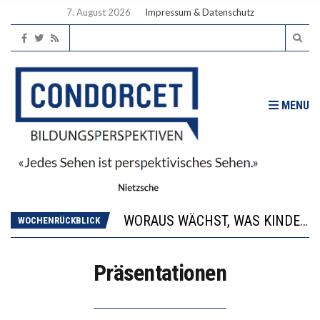
7. August 2026
Impressum & Datenschutz
MENU
2’529 UNTERSCHRIFTEN FÜR «KEINE DIGITALEN GERÄTE IN DEN ERSTEN VIER PRIMARSCHULJAHREN» EINGEREICHT
DIE GANZE HILFLOSIGKEIT DES BILDUNGSBÜRGERTUMS
WORAUS WÄCHST, WAS KINDER TRÄGT
WOCHENRÜCKBLICK
“WIR BEOBACHTEN EINEN REGELRECHTEN STURZFLUG BEI DEN LERNLEISTUNGEN”
DIE VERSTÄRKTE HARMONISIERUNG IM SCHULWESEN VERRINGERT DAS INNOVATIONSPOTENZIAL
Präsentationen
2’529 UNTERSCHRIFTEN FÜR «KEINE DIGITALEN GERÄTE IN DEN ERSTEN VIER PRIMARSCHULJAHREN» EINGEREICHT
DIE GANZE HILFLOSIGKEIT DES BILDUNGSBÜRGERTUMS