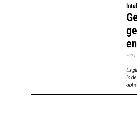
Inte
Ge
ge
en
von
G
Es gi
in d
abhä