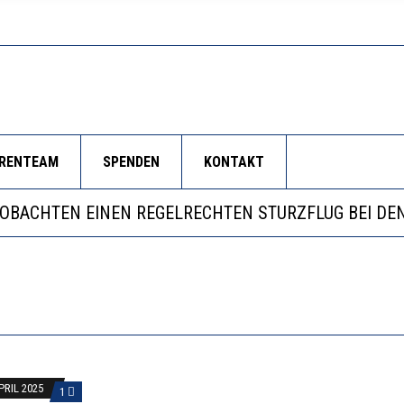
ORENTEAM
SPENDEN
KONTAKT
LL MEHR EVIDENZ UND WILL WISSEN, WAS ALL DIE IN
 WÄCHST, WAS KINDER TRÄGT
EOBACHTEN EINEN REGELRECHTEN STURZFLUG BEI DE
RSTÄRKTE HARMONISIERUNG IM SCHULWESEN VERRIN
LL MEHR EVIDENZ UND WILL WISSEN, WAS ALL DIE IN
 WÄCHST, WAS KINDER TRÄGT
APRIL 2025
1