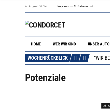
6. August 2026
Impressum & Datenschutz
HOME
WER WIR SIND
UNSER AUT
ICH WI
WORAUS
WOCHENRÜCKBLICK
“WIR B
DIE VE
Potenziale
ICH WI
WORAUS
25. 