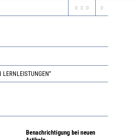
VESTITIONEN BRINGEN
N LERNLEISTUNGEN”
GERT DAS INNOVATIONSPOTENZIAL
2’529 UNTERSCHRIFTEN FÜR «KEINE DIGITALEN GERÄTE IN DEN ERSTEN VIER PRIMARSCHULJAHREN» EINGEREICHT
VESTITIONEN BRINGEN
Benachrichtigung bei neuen
Artikeln