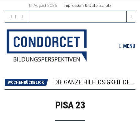
8. August 2026
Impressum & Datenschutz
MENU
DIE VERSTÄRKTE HARMONISIERUNG IM SCHULWESEN VERRINGERT DAS INNOVATIONSPOTENZIAL
“VIEL ZU VIELE SCHÜLER, DIE GEMESSEN AN IHREN FÄHIGKEITEN GAR NICHT ANS GYMNASIUM GEHÖREN”
DIE GANZE HILFLOSIGKEIT DES BILDUNGSBÜRGERTUMS
WOCHENRÜCKBLICK
WORAUS WÄCHST, WAS KINDER TRÄGT
“WIR BEOBACHTEN EINEN REGELRECHTEN STURZFLUG BEI DEN LERNLEISTUNGEN”
PISA 23
DIE VERSTÄRKTE HARMONISIERUNG IM SCHULWESEN VERRINGERT DAS INNOVATIONSPOTENZIAL
“VIEL ZU VIELE SCHÜLER, DIE GEMESSEN AN IHREN FÄHIGKEITEN GAR NICHT ANS GYMNASIUM GEHÖREN”