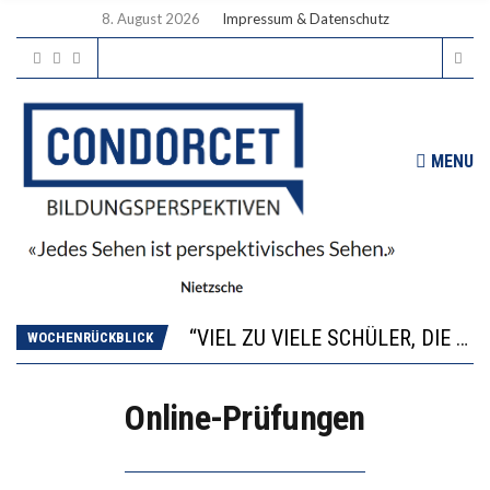
8. August 2026
Impressum & Datenschutz
MENU
“WIR BEOBACHTEN EINEN REGELRECHTEN STURZFLUG BEI DEN LERNLEISTUNGEN”
ANNA-KATHARINA ZENGER UND IHRE VERFASSUNGSKENNTNISSE
“VIEL ZU VIELE SCHÜLER, DIE GEMESSEN AN IHREN FÄHIGKEITEN GAR NICHT ANS GYMNASIUM GEHÖREN”
WOCHENRÜCKBLICK
DIE GANZE HILFLOSIGKEIT DES BILDUNGSBÜRGERTUMS
WORAUS WÄCHST, WAS KINDER TRÄGT
Online-Prüfungen
“WIR BEOBACHTEN EINEN REGELRECHTEN STURZFLUG BEI DEN LERNLEISTUNGEN”
ANNA-KATHARINA ZENGER UND IHRE VERFASSUNGSKENNTNISSE